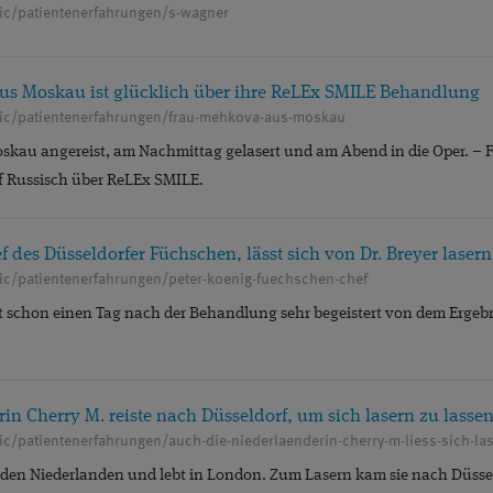
nic/patientenerfahrungen/s-wagner
s Moskau ist glücklich über ihre ReLEx SMILE Behandlung
nic/patientenerfahrungen/frau-mehkova-aus-moskau
kau angereist, am Nachmittag gelasert und am Abend in die Oper. –
f Russisch über ReLEx SMILE.
f des Düsseldorfer Füchschen, lässt sich von Dr. Breyer lasern
nic/patientenerfahrungen/peter-koenig-fuechschen-chef
st schon einen Tag nach der Behandlung sehr begeistert von dem Ergebni
in Cherry M. reiste nach Düsseldorf, um sich lasern zu lasse
ic/patientenerfahrungen/auch-die-niederlaenderin-cherry-m-liess-sich-la
den Niederlanden und lebt in London. Zum Lasern kam sie nach Düsse