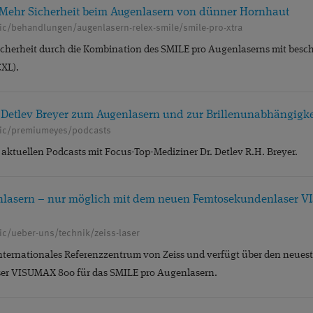
PREMIUMEYES
PREMIUMLINSEN
PRESBYEYES
P
 Mehr Sicherheit beim Augenlasern von dünner Hornhaut
nic/behandlungen/augenlasern-relex-smile/smile-pro-xtra
®
AKTIVE CHIRURGIE
SEHFEHLER
SMILE
SOZIALE
icherheit durch die Kombination des SMILE pro Augenlaserns mit besch
TROCKENES AUGE
VITREKTOMIE
VITREOLYSE
XL).
ÜBERBLENDVISUS
. Detlev Breyer zum Augenlasern und zur Brillenunabhängigke
nic/premiumeyes/podcasts
e aktuellen Podcasts mit Focus-Top-Mediziner Dr. Detlev R.H. Breyer.
nlasern – nur möglich mit dem neuen Femtosekundenlaser 
ic/ueber-uns/technik/zeiss-laser
nternationales Referenzzentrum von Zeiss und verfügt über den neuest
er VISUMAX 800 für das SMILE pro Augenlasern.