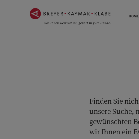
ZUM
ZUR
INHALT
NAVIGATION
HOME
SPRINGEN ››
SPRINGEN ››
Finden Sie nich
unsere Suche, m
gewünschten Be
wir Ihnen ein F