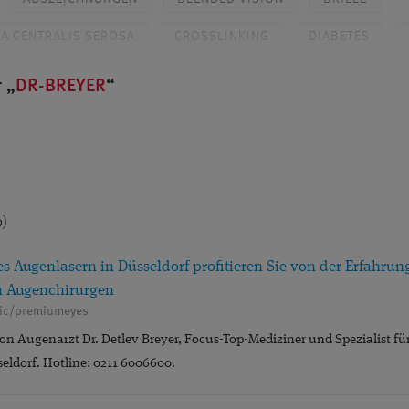
A CENTRALIS SEROSA
CROSSLINKING
DIABETES
OF. DR. KAYMAK
DR. KLABE
DÜSSELDORF
FEMTO-
r
DR-BREYER
SER
FORSCHUNG
GERSTENKORN
GLASKÖRPER
NGEN
GLAUKOM
GLAUKOMDIAGNOSTIK
GRAUER 
TION
GRÜNER STAR
HORNHAUT
ICL
9)
NTAKTLINSEN
KARRIERE
KATARAKT
KERATOKONU
KURZSICHTIGKEIT
LASERTHERAPIE
LASIK
MAK
 Augenlasern in Düsseldorf profitieren Sie von der Erfahrung
n Augenchirurgen
MEDIENBERICHTE
MEDIKAMENTENINJEKTIONEN
nic/premiumeyes
LAUKOMCHIRURGIE (MIGS)
MONOVISION
MULTIFOKAL
 von Augenarzt Dr. Detlev Breyer, Focus-Top-Mediziner und Spezialist f
eldorf. Hotline: 0211 6006600.
EBENWIRKUNGEN
NETZHAUT
OCT
PATIENTENERF