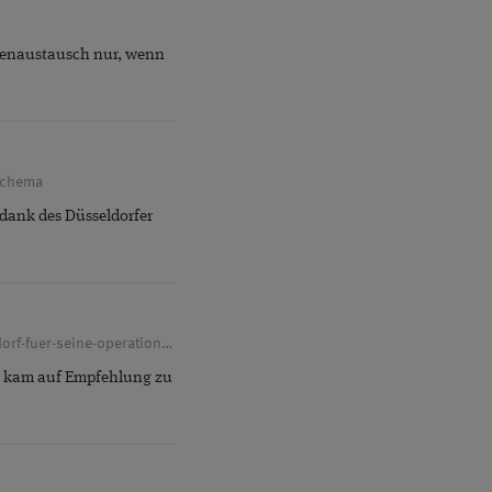
insenaustausch nur, wenn
-schema
e dank des Düsseldorfer
augenchirurgie.clinic/patientenerfahrungen/andreas-d-reiste-aus-dem-allgaeu-nach-duesseldorf-fuer-seine-operation-des-grauen-stars
 Er kam auf Empfehlung zu