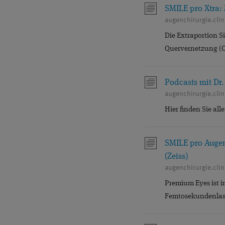
PEER-REVIEWED
SMILE pro Xtra:
augenchirurgie.cli
QUALITÄT
REFR
Die Extraportion S
STELLENANGEBOTE
Quervernetzung (C
WISSENSCHAFT
Podcasts mit Dr
augenchirurgie.cli
Hier finden Sie all
SMILE pro Auge
(Zeiss)
augenchirurgie.clin
Premium Eyes ist i
Femtosekundenlas