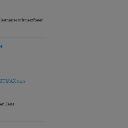
RESBYOPIE
S ENGAGEMENT
leunigter schmerzfreier
VORSORGE
it
VISUMAX 800
en Zeiss-