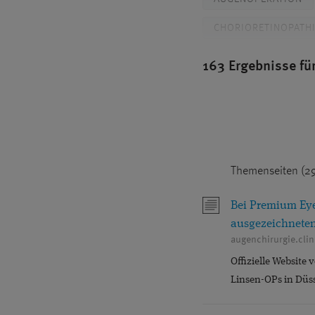
CHORIORETINOPATHI
DR. BREYER
PR
163 Ergebnisse fü
FEMTOSEKUNDENLA
GLASKÖRPERTRÜBU
GRAUER STAR OPERA
Themenseiten (2
IMPLANTIERBARE KO
KONTAKTLINSEN
Bei Premium Eyes
ausgezeichnete
MAKULAZENTRUM
augenchirurgie.cli
MINIMALINVASIVE G
Offizielle Website
Linsen-OPs in Düss
NANOLASER
N