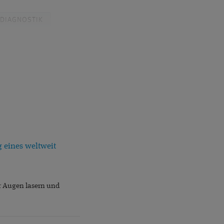
DIAGNOSTIK
LASIK
STAR
S
KINDER
ULA
 eines weltweit
LINSEN
ür Augen lasern und
AHRUNG