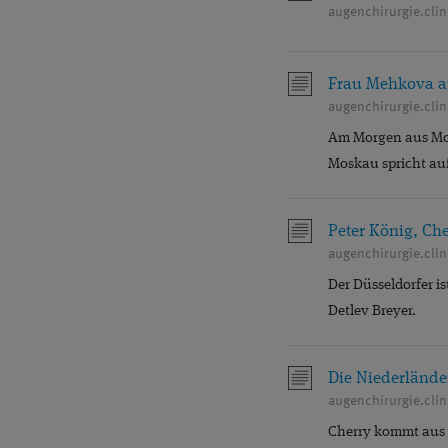
augenchirurgie.cli
Frau Mehkova au
augenchirurgie.cli
Am Morgen aus Mos
Moskau spricht au
Peter König, Che
augenchirurgie.cli
Der Düsseldorfer i
Detlev Breyer.
Die Niederländer
augenchirurgie.clin
Cherry kommt aus 