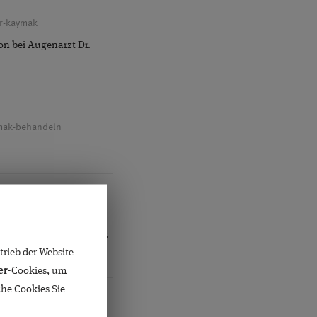
dr-kaymak
on bei Augenarzt Dr.
ymak-behandeln
yer operieren
t einer Linsen-OP bei Dr.
rieb der Website
er
-Cookies, um
che Cookies Sie
– R.