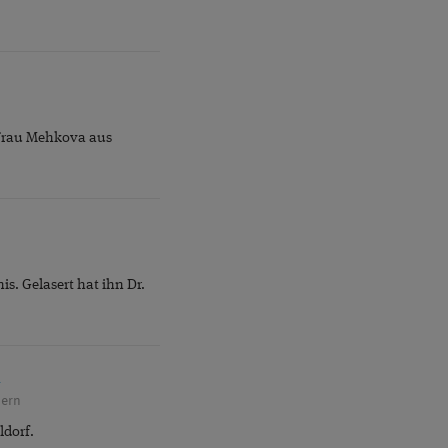
 Frau Mehkova aus
s. Gelasert hat ihn Dr.
n
sern
ldorf.