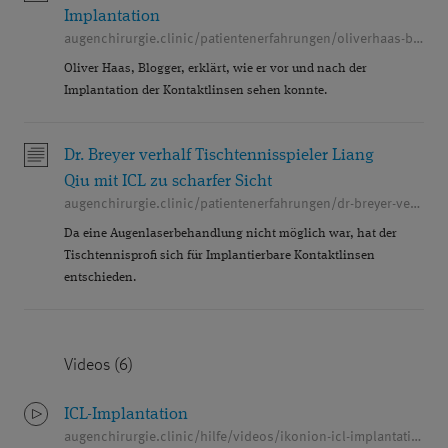
NETZHAUT
OCT
PATIENTENERFAHRUNG
Implantation
augenchirurgie.clinic/patientenerfahrungen/oliverhaas-berichtet-ueber-seine-icl-implantation
PEER-REVIEWED
PREMIUMEYES
Oliver Haas, Blogger, erklärt, wie er vor und nach der
PREMIUMLINSEN
PRESBYEYES
Implantation der Kontaktlinsen sehen konnte.
PRESBYOPIE
QUALITÄT
Dr. Breyer verhalf Tischtennisspieler Liang
REFRAKTIVE CHIRURGIE
SEHFEHLER
Qiu mit ICL zu scharfer Sicht
augenchirurgie.clinic/patientenerfahrungen/dr-breyer-verhalf-tischtennisspieler-liang-qiu-zu-scharfer-sicht
®
SMILE
SOZIALES ENGAGEMENT
Da eine Augenlaserbehandlung nicht möglich war, hat der
STELLENANGEBOTE
Tischtennisprofi sich für Implantierbare Kontaktlinsen
TROCKENES AUGE
entschieden.
VITREKTOMIE
VITREOLYSE
VORSORGE
WISSENSCHAFT
ÜBERBLENDVISUS
Videos (6)
ICL-Implantation
augenchirurgie.clinic/hilfe/videos/ikonion-icl-implantation