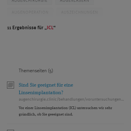
AUGENCHIRURGIE
AUGENLASERN
AUGENOPERATION
AUSZEICHNUNGEN
BLENDED VISION
BRILLE
11 Ergebnisse für
ICL
CHORIORETINOPATHIA CENTRALIS SEROSA
CROSSLINKING
DIABETES
DIAGNOSTIK
DR. BREYER
PROF. DR. KAYMAK
Themenseiten (5)
DR. KLABE
DÜSSELDORF
FEMTO-LASIK
FEMTOSEKUNDENLASER
FORSCHUNG
Sind Sie geeignet für eine
Linsenimplantation?
GERSTENKORN
GLASKÖRPER
augenchirurgie.clinic/behandlungen/voruntersuchungen/laser-und-linsen-op
Vor einer Linsenimplantation (ICL) untersuchen wir sehr
GLASKÖRPERTRÜBUNGEN
GLAUKOM
gründlich, ob Sie geeeignet sind.
GLAUKOMDIAGNOSTIK
GRAUER STAR