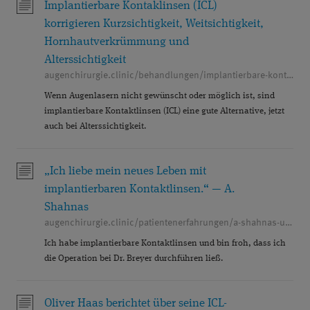
GRAUER STAR OPERATION
GRÜNER STAR
Implantierbare Kontaklinsen (ICL)
korrigieren Kurzsichtigkeit, Weitsichtigkeit,
HORNHAUT
ICL
Hornhautverkrümmung und
Alterssichtigkeit
IMPLANTIERBARE KONTAKTLINSEN
KARRIERE
augenchirurgie.clinic/behandlungen/implantierbare-kontaktlinsen
KATARAKT
KERATOKONUS
KINDER
Wenn Augenlasern nicht gewünscht oder möglich ist, sind
implantierbare Kontaktlinsen (ICL) eine gute Alternative, jetzt
KONTAKTLINSEN
KURZSICHTIGKEIT
auch bei Alterssichtigkeit.
LASERTHERAPIE
LASIK
MAKULA
„Ich liebe mein neues Leben mit
MAKULAZENTRUM
MEDIENBERICHTE
implantierbaren Kontaktlinsen.“ — A.
MEDIKAMENTENINJEKTIONEN
Shahnas
augenchirurgie.clinic/patientenerfahrungen/a-shahnas-ueber-ihre-erfahrungen-mit-implantierbaren-kontaktlinsen
MINIMALINVASIVE GLAUKOMCHIRURGIE (MIGS)
Ich habe implantierbare Kontaktlinsen und bin froh, dass ich
MONOVISION
die Operation bei Dr. Breyer durchführen ließ.
MULTIFOKALLINSEN
NANOLASER
NEBENWIRKUNGEN
Oliver Haas berichtet über seine ICL-