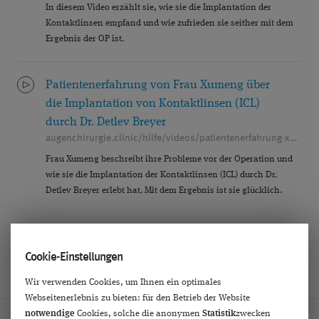
In diesem Video erzählt sie, wie sie die Implantation der
Kontaktlinsen empfand und wie zufrieden sie seither mit dem
Ergebnis der OP ist.
Patientenerfahrung von Frau Xumeng über
die Implantation von Kontaktlinsen (ICL)
durch Dr. Detlev Breyer
augenchirurgie.clinic/hilfe/videos/patientenerfahrung-xumeng-icl
Frau Xumeng beschreibt ihre Probleme vor der Operation und
wie sie die Implantation der Kontaktlinsen (ICL) durch Dr.
Detlev Breyer erlebt hat. Mit dem Ergebnis ist sie glücklich.
Cookie-Einstellungen
Wir verwenden Cookies, um Ihnen ein optimales
Webseitenerlebnis zu bieten: für den Betrieb der Website
notwendige
Cookies, solche die anonymen
Statistik
zwecken