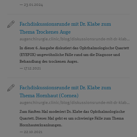
NETZHAUT
OCT
PATIENTENERFAHRUNG
— 23.01.2024
PEER-REVIEWED
PREMIUMEYES
Fachdiskussionsrunde mit Dr. Klabe zum
PREMIUMLINSEN
PRESBYEYES
Thema Trockenes Auge
augenchirurgie.clinic/blog/diskussionsrunde-mit-dr-klabe-zum-trockenen-auge
PRESBYOPIE
QUALITÄT
In dieser 6. Ausgabe diskutiert das Ophthalmologische Quartett
REFRAKTIVE CHIRURGIE
SEHFEHLER
(EYEFOX) ungewöhnliche Fälle rund um die Diagnose und
Behandlung des trockenen Auges.
®
SMILE
SOZIALES ENGAGEMENT
— 17.12.2021
STELLENANGEBOTE
TROCKENES AUGE
Fachdiskussionsrunde mit Dr. Klabe zum
VITREKTOMIE
VITREOLYSE
VORSORGE
Thema Hornhaut (Cornea)
augenchirurgie.clinic/blog/diskussionsrunde-mit-dr-klabe-zum-thema-cornea
WISSENSCHAFT
ÜBERBLENDVISUS
Zum fünften Mal moderiert Dr. Klabe das Ophthalmologische
Quartett. Dieses Mal geht es um schwierige Fälle zum Thema
Hornhauterkrankungen.
— 22.10.2021