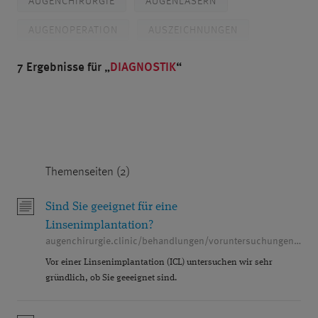
AUGENCHIRURGIE
AUGENLASERN
AUGENOPERATION
AUSZEICHNUNGEN
BLENDED VISION
BRILLE
7 Ergebnisse für
DIAGNOSTIK
CHORIORETINOPATHIA CENTRALIS SEROSA
CROSSLINKING
DIABETES
DIAGNOSTIK
DR. BREYER
PROF. DR. KAYMAK
Themenseiten (2)
DR. KLABE
DÜSSELDORF
FEMTO-LASIK
FEMTOSEKUNDENLASER
FORSCHUNG
Sind Sie geeignet für eine
Linsenimplantation?
GERSTENKORN
GLASKÖRPER
augenchirurgie.clinic/behandlungen/voruntersuchungen/laser-und-linsen-op
Vor einer Linsenimplantation (ICL) untersuchen wir sehr
GLASKÖRPERTRÜBUNGEN
GLAUKOM
gründlich, ob Sie geeeignet sind.
GLAUKOMDIAGNOSTIK
GRAUER STAR