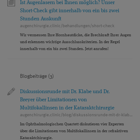
GRAUER STAR OPERATION
GRÜNER STAR
Ist Augenlasern bei Ihnen möglich? Unser
Short-Check gibt innerhalb von ein bis zwei
HORNHAUT
ICL
Stunden Auskunft
augenchirurgie.clinic/behandlungen/short-check
IMPLANTIERBARE KONTAKTLINSEN
KARRIERE
Wir vermessen Ihre Hornhautdicke, die Brechkraft Ihrer Augen
KATARAKT
KERATOKONUS
KINDER
und erkennen wichtige Ausschlusskriterien. In der Regel
innerhalb von ein bis zwei Stunden. Jetzt anrufen!
KONTAKTLINSEN
KURZSICHTIGKEIT
LASERTHERAPIE
LASIK
MAKULA
Blogbeiträge (3)
MAKULAZENTRUM
MEDIENBERICHTE
MEDIKAMENTENINJEKTIONEN
Diskussionsrunde mit Dr. Klabe und Dr.
Breyer über Limitationen von
MINIMALINVASIVE GLAUKOMCHIRURGIE (MIGS)
Multifokallinsen in der Kataraktchirurgie
augenchirurgie.clinic/blog/diskussionsrunde-mit-dr-klabe-und-dr-breyer-ueber-limitationen-von-multifokallinsen
MONOVISION
MULTIFOKALLINSEN
Im Ophthalmologischen Quartett diskutieren vier Experten
NANOLASER
NEBENWIRKUNGEN
über die Limitationen von Multifokallinsen in der refraktiven
Kataraktchirurgie.