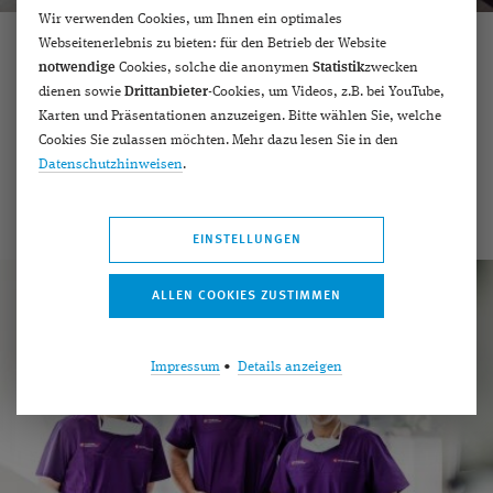
Wir verwenden Cookies, um Ihnen ein optimales
Webseitenerlebnis zu bieten: für den Betrieb der Website
Downloads
notwendige
Cookies, solche die anonymen
Statistik
zwecken
dienen sowie
Drittanbieter
-Cookies, um Videos, z.B. bei YouTube,
Hier finden Sie Dokumente zum Download für unsere
Karten und Präsentationen anzuzeigen. Bitte wählen Sie, welche
Patienten.
Cookies Sie zulassen möchten. Mehr dazu lesen Sie in den
Datenschutzhinweisen
.
mehr erfahren ›
EINSTELLUNGEN
Impressum
•
Details anzeigen