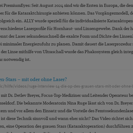
PREMIUMEYES
PREMIUMLINSEN
PRESBYEYES
P
i PremiumEyes: Seit August 2024 sind wir die Ersten in Europa, die 
®
r für die Kataraktchirurgie anbieten können. Das Vorgängermodell, d
AKTIVE CHIRURGIE
SEHFEHLER
SMILE
SOZIALE
rfolgreich ein. ALLY wurde speziell für die individualisierte Kataraktop
TROCKENES AUGE
VITREKTOMIE
VITREOLYSE
verschiedene Laserprofile für Hornhaut- und Linsengewebe. Dank der 
ennt der Laser sekundenschnell die exakte Form und Dichte des Linsen
ÜBERBLENDVISUS
 minimaler Energiezufuhr zu planen. Damit dauert die Laserprozedur 
 der Linse mithilfe von Ultraschall wurde das Phakosystem gleich integr
r notwendig ist.
n-Stars – mit oder ohne Laser?
ic/hilfe/videos/ruge-interview-14-die-op-des-grauen-stars-mit-oder-ohne-
w mit Dr. Detlev Breyer, Focus-Top-Mediziner und Leitender Operateur b
seldorf. Die bekannte Moderatorin Nina Ruge lässt sich von Dr. Breyer
tern und vor allem den Einsatz und die Vorteile des Femtosekundenlaser
 ist diese Technik sinnvoll und wann eher nicht? Das Video richtet sich
n, eine Operation des grauen Stars (Kataraktoperation) durchführen z