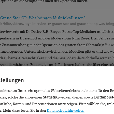
sprüche an die Sehqualität nach der Operation haben.
 Graue-Star-OP: Was bringen Multifokallinsen?
ic/hilfe/videos/ruge-interview-12-grauer-star-und-graue-star-op-was-brin
nterviewserie mit Dr. Detlev R.H. Breyer, Focus-Top-Mediziner und Leite
enlasern in Düsseldorf und der Moderatorin Nina Ruge. Hier geht es 
m Zusammenhang mit der Operation des grauen Stars (Katarakt): Für w
rundlegenden Unterschiede zwischen den Modellen gibt es und wie wer
das Thema Alterssichtigkeit und die Lese- oder Gleitsichtbrille werden
eyer alle wichtigen Fragen, die auch Patienten haben, die über eine so
stellungen
ugenlasern nicht möglich ist?
kies, um Ihnen ein optimales Webseitenerlebnis zu bieten: für den Bet
ic/hilfe/videos/ruge-interview-11-was-tun-wenn-augenlasern-nicht-moegli
ies, solche die anonymen
Statistik
zwecken dienen sowie
Drittanbiet
nterviewserie mit Dr. Detlev R.H. Breyer, Focus-Top-Mediziner und Leite
YouTube, Karten und Präsentationen anzuzeigen. Bitte wählen Sie, wel
lasern in Düsseldorf mit der Moderatorin Nina Ruge. Hier geht es um 
. Mehr dazu lesen Sie in den
Datenschutzhinweisen
.