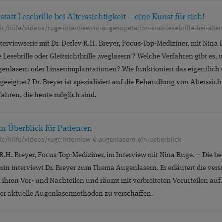
att Lesebrille bei Alterssichtigkeit – eine Kunst für sich!
c/hilfe/videos/ruge-interview-10-augenoperation-statt-lesebrille-bei-alter
nterviewserie mit Dr. Detlev R.H. Breyer, Focus-Top-Mediziner, mit Nina
Lesebrille oder Gleitsichtbrille ‚weglasern‘? Welche Verfahren gibt es,
enlasern oder Linsenimplantationen? Wie funktioniert das eigentlich
eeignet? Dr. Breyer ist spezialisiert auf die Behandlung von Alterssicht
ahren, die heute möglich sind.
n Überblick für Patienten
ic/hilfe/videos/ruge-interview-6-augenlasern-ein-ueberblick
v R.H. Breyer, Focus-Top-Mediziner, im Interview mit Nina Ruge. – Die
in interviewt Dr. Breyer zum Thema Augenlasern. Er erläutert die ver
 ihren Vor- und Nachteilen und räumt mit verbreiteten Vorurteilen auf.
ber aktuelle Augenlasermethoden zu verschaffen.