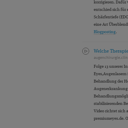
korrigieren. Dafür
entschied sich für
Schärfentiefe (EDO
eine Art Überblend
Blogposting
.
Welche Therapie 
augenchirurgie.clin
Folge 13 unserer I
Eyes,Augenlasern i
Behandlung der Ho
Augenerkrankung Ke
Behandlungsmöglich
stabilisierenden B
Video richtet sich
premiumeyes.de. Od