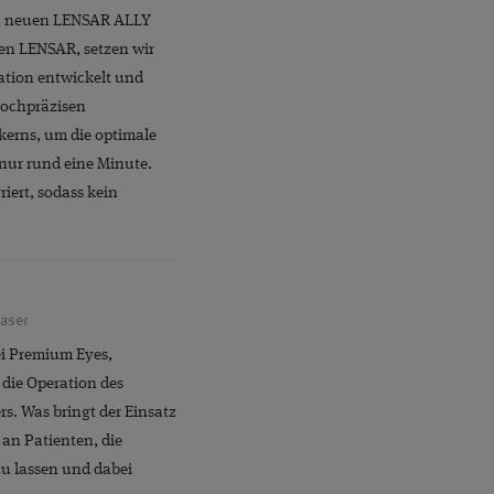
RESBYOPIE
den neuen LENSAR ALLY
en LENSAR, setzen wir
S ENGAGEMENT
eration entwickelt und
VORSORGE
hochpräzisen
kerns, um die optimale
nur rund eine Minute.
iert, sodass kein
laser
ei Premium Eyes,
 die Operation des
s. Was bringt der Einsatz
 an Patienten, die
u lassen und dabei