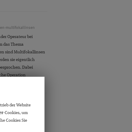
gen-multifokallinsen
nder Operateur bei
um das Thema
en sind Multifokallinsen
den sie eigentlich
 besprochen. Dabei
lche Operation
rieb der Website
ch-ist
er
-Cookies, um
nder Operateur bei
che Cookies Sie
die Frage: Was tun,