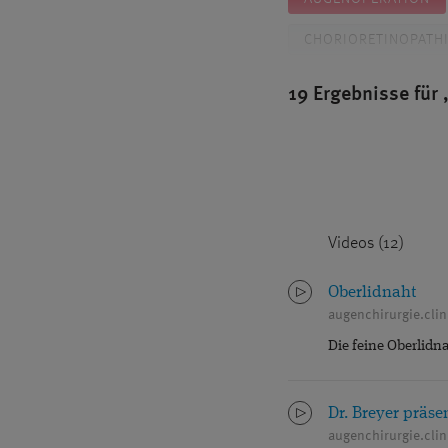
CHORIORETINOPATHI
DR. BREYER
PR
19 Ergebnisse für
FEMTOSEKUNDENLA
GLASKÖRPERTRÜBU
GRAUER STAR OPERA
Videos (12)
IMPLANTIERBARE KO
KONTAKTLINSEN
Oberlidnaht
augenchirurgie.clin
MAKULAZENTRUM
Die feine Oberlidna
MINIMALINVASIVE G
NANOLASER
N
Dr. Breyer präs
augenchirurgie.clin