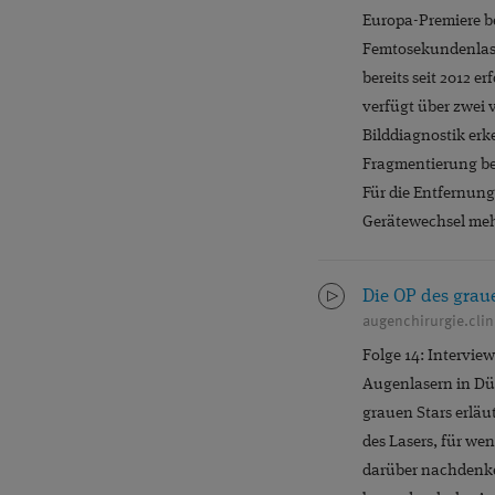
PEER-REVIEWED
Europa-Premiere be
QUALITÄT
Femtosekundenlase
REFR
bereits seit 2012 e
STELLENANGEBOTE
verfügt über zwei 
Bilddiagnostik erk
WISSENSCHAFT
Fragmentierung bei
Für die Entfernung
Gerätewechsel meh
Die OP des graue
augenchirurgie.clin
Folge 14: Intervie
Augenlasern in Düs
grauen Stars erläu
des Lasers, für wen
darüber nachdenke