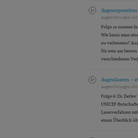
Augenoperation st
augenchirurgie.clini
Folge 10 unserer I
Wie kann man eine 
zu verbessern? Aug
für wen am besten g
verschiedenen Verf
Augenlasern – ei
augenchirurgie.clin
Folge 6: Dr. Detle
UNICEF-Botschafter
Laserverfahren mit
einen Überblick ü