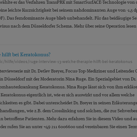
 wählte er das Verfahren TransPRK mit SmartSurfACE-Technologie von 
 eine leichte Kurzsichtigkeit bei seinem nahdominanten Auge von -1,5 dp
F). Das ferndominante Auge blieb unbehandelt. Für das beidäugige Se
visus nach dem Düsseldorfer Schema. Mehr über seine Operation lesen
hilft bei Keratokonus?
ic/hilfe/videos/ruge-interview-13-welche-therapie-hilft-bei-keratokonus
nterviewserie mit Dr. Detlev Breyer, Focus-Top-Mediziner und Leitender
n Düsseldorf mit der Moderatorin Nina Ruge. Ein Spezialgebiet von Dr. B
rnhauterkrankung Keratokonus. Nina Ruge lässt sich von ihm erkläre
ratokonus eigentlich ist, wie er sich auswirkt und vor allem welche
keiten es gibt. Dabei unterscheidet Dr. Breyer in seinen Erläuterun
ehandlungen, wie z.B. dem Crosslinking und solchen, die zur Sehverbe
 an betroffene Patienten. Mehr dazu erfahren Sie in diesem Video und a
er rufen Sie an unter +49 211 6006600 und vereinbaren Sie einen Term