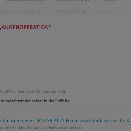
A CENTRALIS SEROSA
CROSSLINKING
DIABETES
OF. DR. KAYMAK
DR. KLABE
DÜSSELDORF
FEMTO-
AUGENOPERATION
SER
FORSCHUNG
GERSTENKORN
GLASKÖRPER
NGEN
GLAUKOM
GLAUKOMDIAGNOSTIK
GRAUER 
TION
GRÜNER STAR
HORNHAUT
ICL
NTAKTLINSEN
KARRIERE
KATARAKT
KERATOKONU
KURZSICHTIGKEIT
LASERTHERAPIE
LASIK
MAK
ic/hilfe/videos/echo-blepharoplastik
MEDIENBERICHTE
MEDIKAMENTENINJEKTIONEN
ht verschwindet später in der Lidfalte.
LAUKOMCHIRURGIE (MIGS)
MONOVISION
MULTIFOKAL
EBENWIRKUNGEN
NETZHAUT
OCT
PATIENTENERF
entiert den neuen LENSAR ALLY Femtosekundenlaser für die Ka
ic/hilfe/videos/lensar-ally-femtosekundenlaser