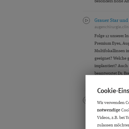
besonders hohe An
Grauer Star und
augenchirurgie.clin
Folge 12 unserer I
Premium Eyes, Aug
Multifokallinsen i
geeignet? Welche g
implantiert? Auch 
beantwortet Dr. Br
nachdenken.
Cookie-Ein
Was tun, wenn A
Wir verwenden Coo
augenchirurgie.clin
notwendige
Cook
Folge 11 unserer I
Videos, z.B. bei 
Premium Eyes Augen
zulassen möchten