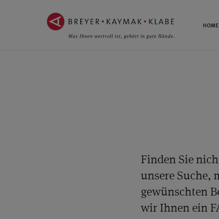
ZUM
ZUR
INHALT
NAVIGATION
HOME
SPRINGEN ››
SPRINGEN ››
Finden Sie nich
unsere Suche, m
gewünschten Be
wir Ihnen ein F