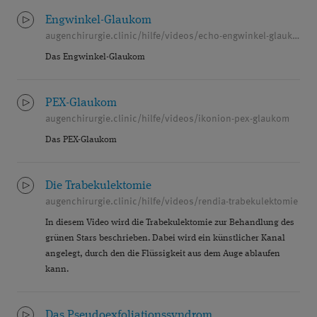
NETZHAUT
OCT
PATIENTENERFAHRUNG
Engwinkel-Glaukom
PEER-REVIEWED
PREMIUMEYES
augenchirurgie.clinic/hilfe/videos/echo-engwinkel-glaukom
Das Engwinkel-Glaukom
PREMIUMLINSEN
PRESBYEYES
PRESBYOPIE
QUALITÄT
PEX-Glaukom
augenchirurgie.clinic/hilfe/videos/ikonion-pex-glaukom
REFRAKTIVE CHIRURGIE
SEHFEHLER
Das PEX-Glaukom
®
SMILE
SOZIALES ENGAGEMENT
STELLENANGEBOTE
TROCKENES AUGE
Die Trabekulektomie
augenchirurgie.clinic/hilfe/videos/rendia-trabekulektomie
VITREKTOMIE
VITREOLYSE
VORSORGE
In diesem Video wird die Trabekulektomie zur Behandlung des
grünen Stars beschrieben. Dabei wird ein künstlicher Kanal
WISSENSCHAFT
ÜBERBLENDVISUS
angelegt, durch den die Flüssigkeit aus dem Auge ablaufen
kann.
Das Pseudoexfoliationssyndrom