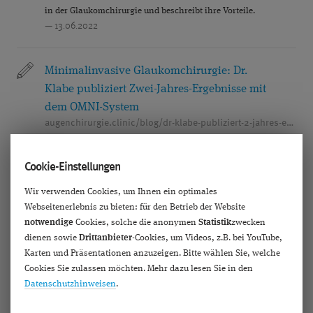
in der Glaukomchirurgie und beschreibt ihre Vorteile.
— 13.06.2022
Minimalinvasive Glaukomchirurgie: Dr.
Klabe publiziert Zwei-Jahres-Ergebnisse mit
dem OMNI-System
augenchirurgie.clinic/blog/dr-klabe-publiziert-2-jahres-ergebnisse-mit-dem-visco-360-omni-system-zur-glaukombehandlung
Das Visco 360/OMNI-System ist ein chirurgisches System, mit
dem eine schonende Glaukomoperation durchgeführt werden
Cookie-Einstellungen
kann.
— 09.06.2022
Wir verwenden Cookies, um Ihnen ein optimales
Webseitenerlebnis zu bieten: für den Betrieb der Website
notwendige
Cookies, solche die anonymen
Statistik
zwecken
Renommierte Glaukomspezialisten
dienen sowie
Drittanbieter
-Cookies, um Videos, z.B. bei YouTube,
diskutierten beim MIGS-Symposium über
Karten und Präsentationen anzuzeigen. Bitte wählen Sie, welche
Cookies Sie zulassen möchten. Mehr dazu lesen Sie in den
mikroinvasive Glaukomchirurgie
Datenschutzhinweisen
.
augenchirurgie.clinic/blog/renommierte-glaukomspezialisten-diskutierten-beim-migs-symposium
Dr. Karsten Klabe war einer der Initiatoren des von EYEFOX