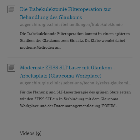
GRAUER STAR OPERATION
GRÜNER STAR
Die Trabekulektomie Filteroperation zur
HORNHAUT
ICL
Behandlung des Glaukoms
augenchirurgie.clinic/behandlungen/trabekulektomie
IMPLANTIERBARE KONTAKTLINSEN
KARRIERE
Die Trabekulektomie Filteroperation kommt in einem späteren
KATARAKT
KERATOKONUS
KINDER
Stadium des Glaukoms zum Einsatz. Dr. Klabe wendet dabei
moderne Methoden an.
KONTAKTLINSEN
KURZSICHTIGKEIT
LASERTHERAPIE
LASIK
MAKULA
Modernste ZEISS SLT-Laser mit Glaukom-
Arbeitsplatz (Glaucoma Workplace)
MAKULAZENTRUM
MEDIENBERICHTE
augenchirurgie.clinic/ueber-uns/technik/zeiss-glaukomlaser-slt
MEDIKAMENTENINJEKTIONEN
Für die Planung und SLT-Lasertherapie des grünen Stars setzen
wir den ZEISS SLT ein in Verbindung mit dem Glaucoma
MINIMALINVASIVE GLAUKOMCHIRURGIE (MIGS)
Workplace und der Datenmanagementlösung 'FORUM'.
MONOVISION
MULTIFOKALLINSEN
NANOLASER
NEBENWIRKUNGEN
Videos (9)