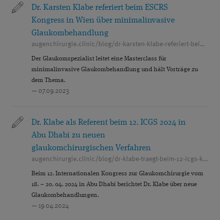
Dr. Karsten Klabe referiert beim ESCRS
Kongress in Wien über minimalinvasive
Glaukombehandlung
augenchirurgie.clinic/blog/dr-karsten-klabe-referiert-beim-escrs-kongress-ist-wien
Der Glaukomspezialist leitet eine Masterclass für
minimalinvasive Glaukombehandlung und hält Vorträge zu
dem Thema.
— 07.09.2023
Dr. Klabe als Referent beim 12. ICGS 2024 in
Abu Dhabi zu neuen
glaukomchirurgischen Verfahren
augenchirurgie.clinic/blog/dr-klabe-traegt-beim-12-icgs-kongress-in-abu-dhabi-vor
Beim 12. Internationalen Kongress zur Glaukomchirurgie vom
18. – 20. 04. 2024 in Abu Dhabi berichtet Dr. Klabe über neue
Glaukombehandlungen.
— 19.04.2024