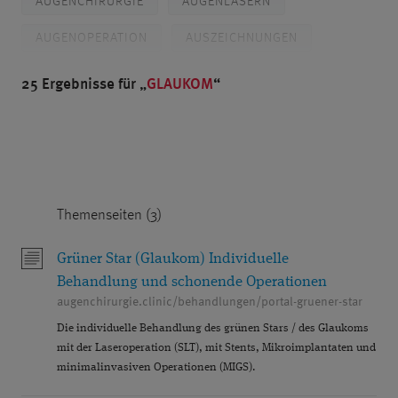
AUGENCHIRURGIE
AUGENLASERN
AUGENOPERATION
AUSZEICHNUNGEN
BLENDED VISION
BRILLE
25 Ergebnisse für
GLAUKOM
CHORIORETINOPATHIA CENTRALIS SEROSA
CROSSLINKING
DIABETES
DIAGNOSTIK
DR. BREYER
PROF. DR. KAYMAK
Themenseiten (3)
DR. KLABE
DÜSSELDORF
FEMTO-LASIK
FEMTOSEKUNDENLASER
FORSCHUNG
Grüner Star (Glaukom) Individuelle
Behandlung und schonende Operationen
GERSTENKORN
GLASKÖRPER
augenchirurgie.clinic/behandlungen/portal-gruener-star
Die individuelle Behandlung des grünen Stars / des Glaukoms
GLASKÖRPERTRÜBUNGEN
GLAUKOM
mit der Laseroperation (SLT), mit Stents, Mikroimplantaten und
GLAUKOMDIAGNOSTIK
GRAUER STAR
minimalinvasiven Operationen (MIGS).