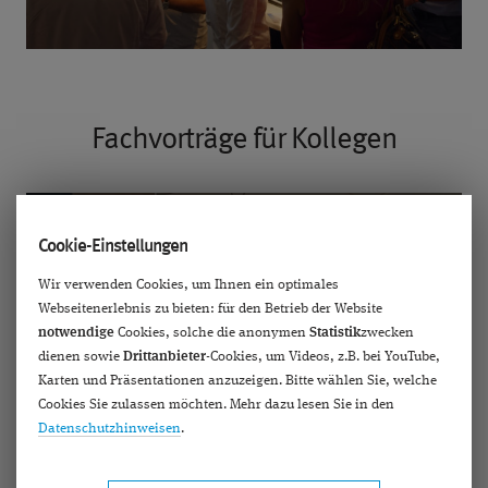
Fachvorträge für Kollegen
Cookie-Einstellungen
Wir verwenden Cookies, um Ihnen ein optimales
Dieses Video wird erst angezeigt, wenn Sie Drittanbieter-
Webseitenerlebnis zu bieten: für den Betrieb der Website
Cookies, z.B. für YouTube, erlauben. Mehr darüber in unseren
notwendige
Cookies, solche die anonymen
Statistik
zwecken
Datenschutzhinweisen
.
dienen sowie
Drittanbieter
-Cookies, um Videos, z.B. bei YouTube,
Karten und Präsentationen anzuzeigen. Bitte wählen Sie, welche
Cookies Sie zulassen möchten. Mehr dazu lesen Sie in den
Datenschutzhinweisen
.
2018 | Dr. Karsten Klabe