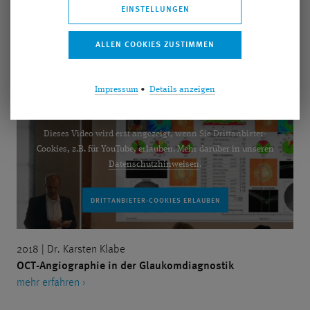
2018 Medikamentöse Glaukomtherapie
EINSTELLUNGEN
mehr erfahren ›
Impressum
•
Details anzeigen
Dieses Video wird erst angezeigt, wenn Sie Drittanbieter-
Cookies, z.B. für YouTube, erlauben. Mehr darüber in unseren
Datenschutzhinweisen
.
2018 | Dr. Karsten Klabe
OCT-Angiographie in der Glaukomdiagnostik
mehr erfahren ›