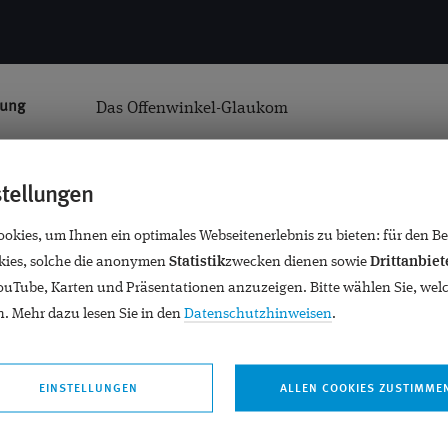
bung
Das Offenwinkel-Glaukom
GLAUKOM
stellungen
kies, um Ihnen ein optimales Webseitenerlebnis zu bieten: für den Bet
ies, solche die anonymen
Statistik
zwecken dienen sowie
Drittanbiet
YouTube, Karten und Präsentationen anzuzeigen. Bitte wählen Sie, wel
. Mehr dazu lesen Sie in den
Datenschutzhinweisen
.
EINSTELLUNGEN