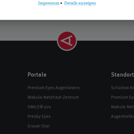
Impressum
•
Details anzeigen
Portale
Standor
Premium Eyes Augenlasern
Schadow Ark
Makula-Netzhaut-Zentrum
Premium Ey
SMILE® pro
Makula-Net
Presby Eyes
Augenheilk
Grauer Star