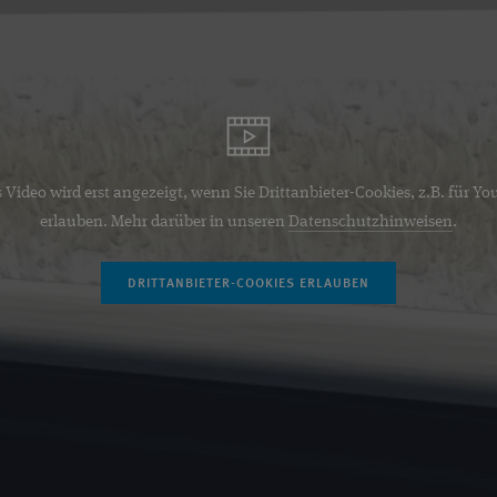
 Video wird erst angezeigt, wenn Sie Drittanbieter-Cookies, z.B. für Y
erlauben. Mehr darüber in unseren
Datenschutzhinweisen
.