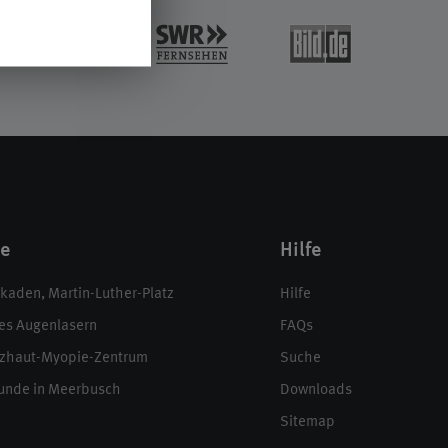
te
Hilfe
aden, Martin-Luther-Platz
Hilfe
es Augenlasern
FAQs
zhaut-Myopie-Zentrum
Suche
unde in Meerbusch
Downloads
Sitemap