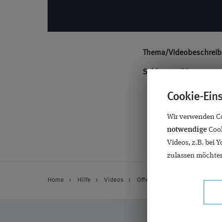
Thema/Videobeschrei
Schlagwort(e)
Cookie-Ein
Wir verwenden Coo
notwendige
Cook
Videos, z.B. bei 
zulassen möchten
Home
Hilfe
Videos
Offenwinkel-Glaukom