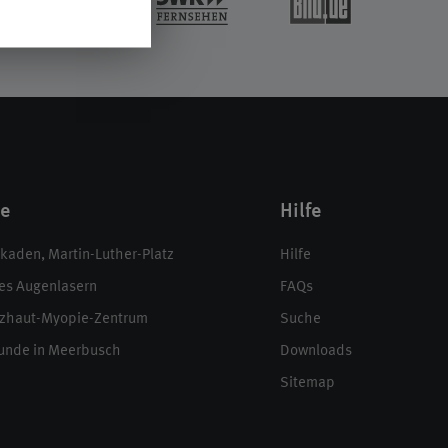
te
Hilfe
aden, Martin-Luther-Platz
Hilfe
es Augenlasern
FAQs
zhaut-Myopie-Zentrum
Suche
unde in Meerbusch
Downloads
Sitemap