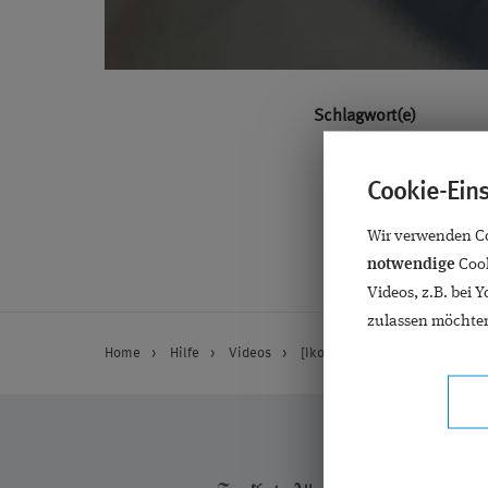
Schlagwort(e)
Cookie-Ein
Wir verwenden Coo
notwendige
Cook
Videos, z.B. bei 
zulassen möchten
Home
Hilfe
Videos
[Ikonion] Pseudoexfoliations