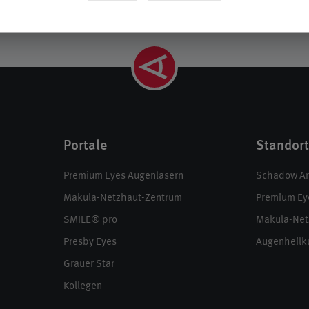
Portale
Standor
Premium Eyes Augenlasern
Schadow Ark
Makula-Netzhaut-Zentrum
Premium Ey
SMILE® pro
Makula-Net
Presby Eyes
Augenheilk
Grauer Star
Kollegen