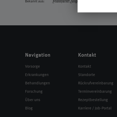
Bekannt aus:
Navigation
Kontakt
Vorsorge
Kontakt
Erkrankungen
Standorte
Behandlungen
Rückrufvereinbarung
Forschung
Terminvereinbarung
Über uns
Rezeptbestellung
Blog
Karriere / Job-Portal