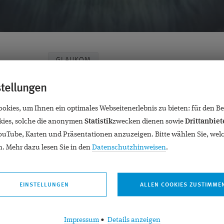
GLAUKOM
stellungen
kies, um Ihnen ein optimales Webseitenerlebnis zu bieten: für den Bet
ies, solche die anonymen
Statistik
zwecken dienen sowie
Drittanbiet
YouTube, Karten und Präsentationen anzuzeigen. Bitte wählen Sie, wel
. Mehr dazu lesen Sie in den
Datenschutzhinweisen
.
syndrom
EINSTELLUNGEN
Impressum
•
Details anzeigen