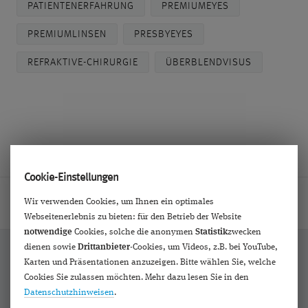
PATIENTENERFAHRUNG
PREMIUMEYES
PREMIUMLINSEN
PRESBYEYES
REFRAKTIVE-CHIRURGIE
ÜBERBLENDVISUS
Cookie-Einstellungen
Wir verwenden Cookies, um Ihnen ein optimales
Home
Hilfe
Videos
Patientenerfahrung mit dem Düsseldorfer 
Webseitenerlebnis zu bieten: für den Betrieb der Website
notwendige
Cookies, solche die anonymen
Statistik
zwecken
dienen sowie
Drittanbieter
-Cookies, um Videos, z.B. bei YouTube,
Karten und Präsentationen anzuzeigen. Bitte wählen Sie, welche
Cookies Sie zulassen möchten. Mehr dazu lesen Sie in den
Bekannt aus:
Datenschutzhinweisen
.