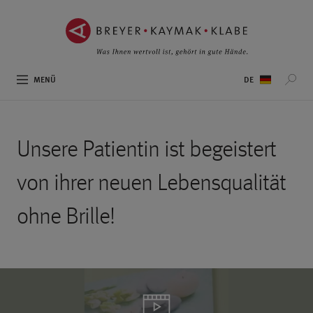
ZUM
ZUR
INHALT
NAVIGATION
SPRINGEN ››
SPRINGEN ››
Sprachauswahl
MENÜ
Unsere Patientin ist begeistert
von ihrer neuen Lebensqualität
ohne Brille!