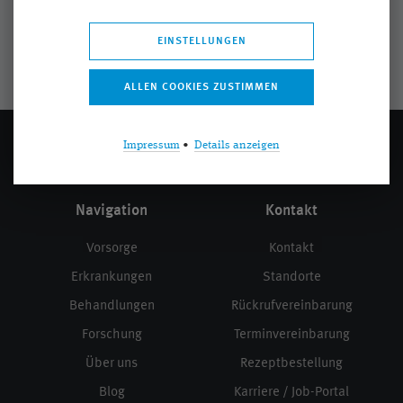
EINSTELLUNGEN
Impressum
•
Details anzeigen
Navigation
Kontakt
Vorsorge
Kontakt
Erkrankungen
Standorte
Behandlungen
Rückrufvereinbarung
Forschung
Terminvereinbarung
Über uns
Rezeptbestellung
Blog
Karriere / Job-Portal