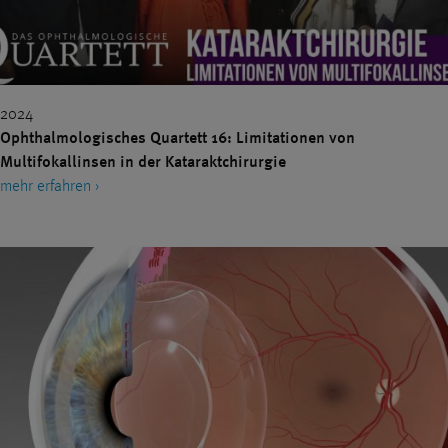
IMPLANTIERBARE KONTAKTLINSEN
KATARAKT
KERATOKONUS
KINDER
KONTAKTLINSEN
KURZSICHTIGKEIT
LASERTHERAPIE
LASIK
2024
MAKULA
MAKULAZENTRUM
MEDIENBERICHTE
Ophthalmologisches Quartett 16: Limitationen von
Multifokallinsen in der Kataraktchirurgie
MEDIKAMENTENINJEKTIONEN
mehr erfahren ›
MINIMALINVASIVE GLAUKOMCHIRURGIE (MIGS)
MONOVISION
MULTIFOKALLINSEN
NANOLASER
NEBENWIRKUNGEN
NETZHAUT
OCT
PATIENTENERFAHRUNG
PREMIUMEYES
PREMIUMLINSEN
PRESBYEYES
PRESBYOPIE
QUALITÄT
REFRAKTIVE CHIRURGIE
SEHFEHLER