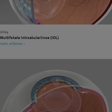
®
SMILE
SOZIALES ENGAGEMENT
STELLENANGEBOTE
TROCKENES AUGE
VITREKTOMIE
VITREOLYSE
VORSORGE
2024
WISSENSCHAFT
ÜBERBLENDVISUS
Multifokale Introakularlinse (IOL)
mehr erfahren ›