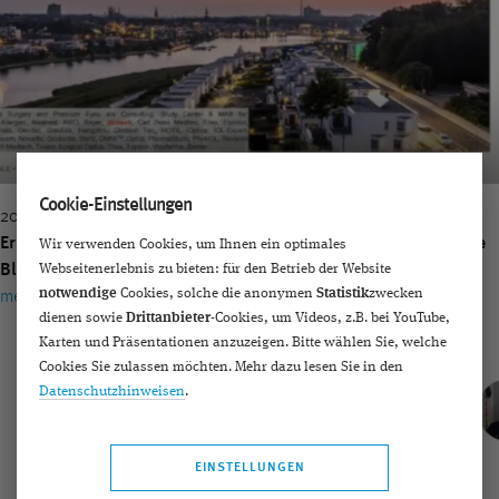
Cookie-Einstellungen
2021 | Dr. Detlev Breyer
Erste europäische vergleichende klinische Ergebnisse für eine
Wir verwenden Cookies, um Ihnen ein optimales
Webseitenerlebnis zu bieten: für den Betrieb der Website
Blaulicht filternde trifokale Intraokularlinse
notwendige
Cookies, solche die anonymen
Statistik
zwecken
mehr erfahren ›
dienen sowie
Drittanbieter
-Cookies, um Videos, z.B. bei YouTube,
Karten und Präsentationen anzuzeigen. Bitte wählen Sie, welche
Cookies Sie zulassen möchten. Mehr dazu lesen Sie in den
Datenschutzhinweisen
.
EINSTELLUNGEN