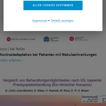
Impressum
•
Details anzeigen
2021 | Kai Neller
Kontrastadaptation bei Patienten mit Makulaerkrankungen
mehr erfahren ›