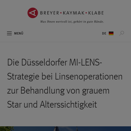
ZUM
ZUR
INHALT
NAVIGATION
SPRINGEN ››
SPRINGEN ››
Sprachauswahl
MENÜ
Die Düsseldorfer MI-LENS-
Strategie bei Linsenoperationen
zur Behandlung von grauem
Star und Alterssichtigkeit