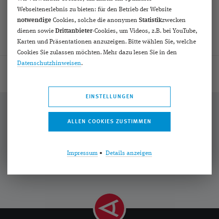
Webseitenerlebnis zu bieten: für den Betrieb der Website
notwendige
Cookies, solche die anonymen
Statistik
zwecken
dienen sowie
Drittanbieter
-Cookies, um Videos, z.B. bei YouTube,
Karten und Präsentationen anzuzeigen. Bitte wählen Sie, welche
Cookies Sie zulassen möchten. Mehr dazu lesen Sie in den
Datenschutzhinweisen
.
Home
Hilfe
Videos
[2020] Die Düsseldorfer MI-LENS-Strategie
EINSTELLUNGEN
Bekannt aus:
Impressum
•
Details anzeigen