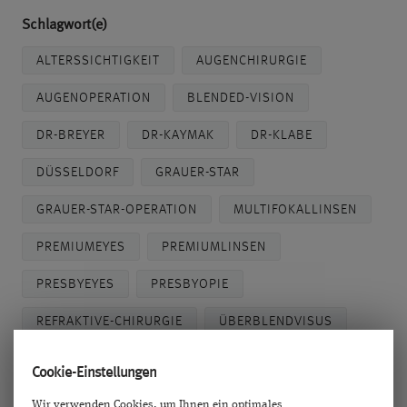
Schlagwort(e)
ALTERSSICHTIGKEIT
AUGENCHIRURGIE
AUGENOPERATION
BLENDED-VISION
DR-BREYER
DR-KAYMAK
DR-KLABE
DÜSSELDORF
GRAUER-STAR
GRAUER-STAR-OPERATION
MULTIFOKALLINSEN
PREMIUMEYES
PREMIUMLINSEN
PRESBYEYES
PRESBYOPIE
REFRAKTIVE-CHIRURGIE
ÜBERBLENDVISUS
WISSENSCHAFT
Cookie-Einstellungen
Wir verwenden Cookies, um Ihnen ein optimales