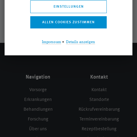
EINSTELLUNGEN
Impressum
•
Details anzeigen
Navigation
Kontakt
Vorsorge
Kontakt
Erkrankungen
Standorte
Behandlungen
Rückrufvereinbarung
Forschung
Terminvereinbarung
Über uns
Rezeptbestellung