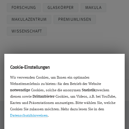
FORSCHUNG
GLASKÖRPER
MAKULA
MAKULAZENTRUM
PREMIUMLINSEN
WISSENSCHAFT
Cookie-Einstellungen
Wir verwenden Cookies, um Ihnen ein optimales
Webseitenerlebnis zu bieten: für den Betrieb der Website
Home
Hilfe
Videos
DGII 21 Eignung einer High-Add-IOL bei Pa
notwendige
Cookies, solche die anonymen
Statistik
zwecken
dienen sowie
Drittanbieter
-Cookies, um Videos, z.B. bei YouTube,
Karten und Präsentationen anzuzeigen. Bitte wählen Sie, welche
Cookies Sie zulassen möchten. Mehr dazu lesen Sie in den
Datenschutzhinweisen
.
Bekannt aus: