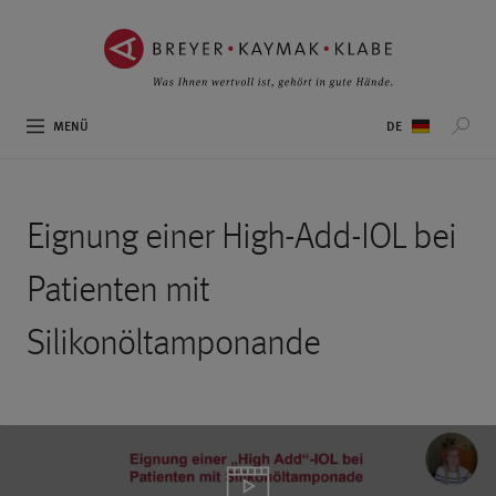
ZUM
ZUR
INHALT
NAVIGATION
SPRINGEN ››
SPRINGEN ››
Sprachauswahl
MENÜ
Eignung einer High-Add-IOL bei
Patienten mit
Silikonöltamponande