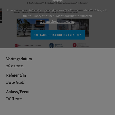
Dieses Video wird erst angezeigt, wenn Sie Drittanbieter-Cookies, z.B.
für YouTube, erlauben. Mehr darüber in unseren
Datenschutzhinweisen
.
Vortragsdatum
26.02.2021
Referent/In
Birte Graff
Anlass/Event
DGII 2021