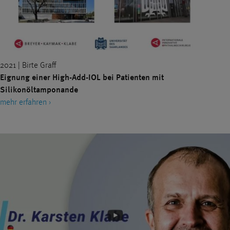
®
SMILE
SOZIALES ENGAGEMENT
STELLENANGEBOTE
TROCKENES AUGE
VITREKTOMIE
VITREOLYSE
VORSORGE
2021 | Birte Graff
WISSENSCHAFT
ÜBERBLENDVISUS
Eignung einer High-Add-IOL bei Patienten mit
Silikonöltamponande
mehr erfahren ›