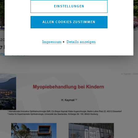
EINSTELLUNGEN
2020 | Dr. Detlev R.H. Breyer
Impressum
•
Details anzeigen
7 Jahre ReLEx SMILE-Komplikationen – Still smiling?
mehr erfahren ›