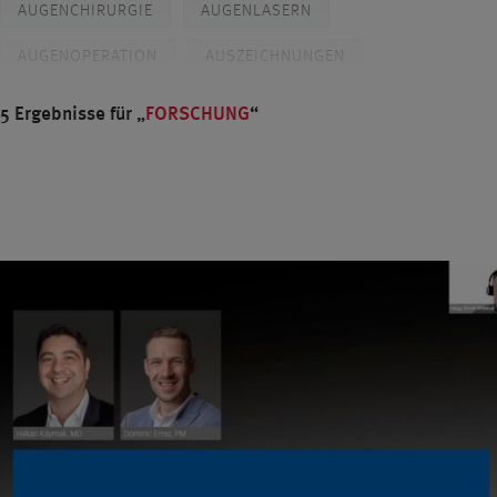
AUGENCHIRURGIE
AUGENLASERN
AUGENOPERATION
AUSZEICHNUNGEN
BLENDED VISION
BRILLE
CROSSLINKING
5 Ergebnisse für
FORSCHUNG
DIABETES
DIAGNOSTIK
DR. BREYER
PROF. DR. KAYMAK
DR. KLABE
DÜSSELDORF
FEMTO-LASIK
FEMTOSEKUNDENLASER
FORSCHUNG
GERSTENKORN
GLASKÖRPER
GLASKÖRPERTRÜBUNGEN
GLAUKOM
GLAUKOMDIAGNOSTIK
GRAUER STAR
GRAUER STAR OPERATION
GRÜNER STAR
HORNHAUT
ICL