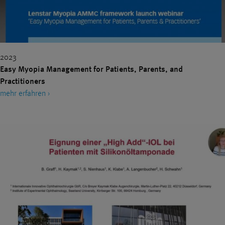
IMPLANTIERBARE KONTAKTLINSEN
KATARAKT
KERATOKONUS
KINDER
KONTAKTLINSEN
KURZSICHTIGKEIT
LASERTHERAPIE
LASIK
2023
MAKULA
MAKULAZENTRUM
MEDIENBERICHTE
Easy Myopia Management for Patients, Parents, and
Practitioners
MEDIKAMENTENINJEKTIONEN
mehr erfahren ›
MINIMALINVASIVE GLAUKOMCHIRURGIE (MIGS)
MONOVISION
MULTIFOKALLINSEN
NANOLASER
NEBENWIRKUNGEN
NETZHAUT
OCT
PATIENTENERFAHRUNG
PREMIUMEYES
PREMIUMLINSEN
PRESBYEYES
PRESBYOPIE
QUALITÄT
REFRAKTIVE CHIRURGIE
SEHFEHLER