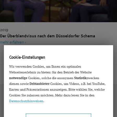
IMPLANTIERBARE KONTAKTLINSEN
KATARAKT
KERATOKONUS
KINDER
KONTAKTLINSEN
KURZSICHTIGKEIT
LASERTHERAPIE
LASIK
2019
MAKULA
MAKULAZENTRUM
MEDIENBERICHTE
Der Überblendvisus nach dem Düsseldorfer Schema
mehr erfahren ›
MEDIKAMENTENINJEKTIONEN
MINIMALINVASIVE GLAUKOMCHIRURGIE (MIGS)
Cookie-Einstellungen
Wir verwenden Cookies, um Ihnen ein optimales
MONOVISION
MULTIFOKALLINSEN
NANOLASER
Webseitenerlebnis zu bieten: für den Betrieb der Website
Home
Hilfe
Videos
NEBENWIRKUNGEN
NETZHAUT
OCT
notwendige
Cookies, solche die anonymen
Statistik
zwecken
dienen sowie
Drittanbieter
-Cookies, um Videos, z.B. bei YouTube,
PATIENTENERFAHRUNG
PREMIUMEYES
Karten und Präsentationen anzuzeigen. Bitte wählen Sie, welche
Cookies Sie zulassen möchten. Mehr dazu lesen Sie in den
PREMIUMLINSEN
PRESBYEYES
PRESBYOPIE
Datenschutzhinweisen
.
Bekannt aus:
QUALITÄT
REFRAKTIVE CHIRURGIE
SEHFEHLER