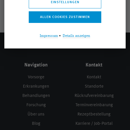
EINSTELLUNGEN
®
SMILE
SOZIALES ENGAGEMENT
STELLENANGEBOTE
TROCKENES AUGE
VITREKTOMIE
VITREOLYSE
VORSORGE
Impressum
•
Details anzeigen
WISSENSCHAFT
ÜBERBLENDVISUS
Navigation
Kontakt
Vorsorge
Kontakt
Erkrankungen
Standorte
Behandlungen
Rückrufvereinbarung
Forschung
Terminvereinbarung
Über uns
Rezeptbestellung
Blog
Karriere / Job-Portal