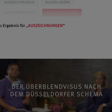
AUGENCHIRURGIE
AUGENLASERN
AUGENOPERATION
AUSZEICHNUNGEN
BLENDED VISION
BRILLE
CROSSLINKING
1 Ergebnis für
AUSZEICHNUNGEN
DIABETES
DIAGNOSTIK
DR. BREYER
PROF. DR. KAYMAK
DR. KLABE
DÜSSELDORF
FEMTO-LASIK
FEMTOSEKUNDENLASER
FORSCHUNG
GERSTENKORN
GLASKÖRPER
GLASKÖRPERTRÜBUNGEN
GLAUKOM
GLAUKOMDIAGNOSTIK
GRAUER STAR
GRAUER STAR OPERATION
GRÜNER STAR
HORNHAUT
ICL