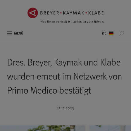
ZUM
ZUR
INHALT
NAVIGATION
SPRINGEN ››
SPRINGEN ››
Sprachauswahl
MENÜ
Dres. Breyer, Kaymak und Klabe
wurden erneut im Netzwerk von
Primo Medico bestätigt
15.12.2023