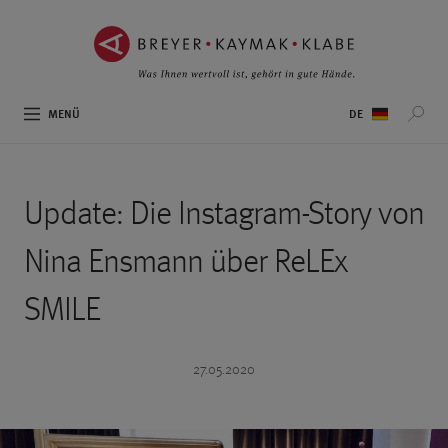
ZUM
ZUR
INHALT
NAVIGATION
SPRINGEN ››
SPRINGEN ››
Sprachauswahl
MENÜ
Update: Die Instagram-Story von
Nina Ensmann über ReLEx
SMILE
27.05.2020