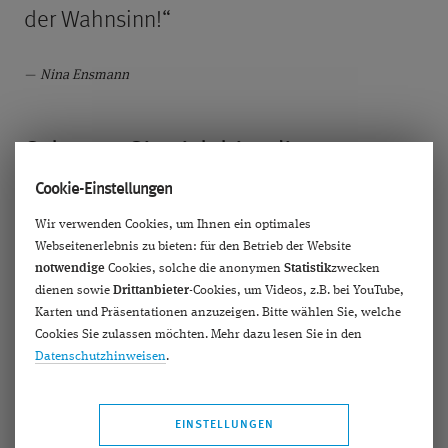
der Wahnsinn!“
Nina Ensmann
Schauen Sie sich hier die
Instagram-Story von Nina Ensmann
Cookie-Einstellungen
an
Wir verwenden Cookies, um Ihnen ein optimales
Webseitenerlebnis zu bieten: für den Betrieb der Website
notwendige
Cookies, solche die anonymen
Statistik
zwecken
Auch die Nachuntersuchung hat Nina auf Instagram
dienen sowie
Drittanbieter
-Cookies, um Videos, z.B. bei YouTube,
@ninaensmann
geteilt. Bei der Spaltlampenuntersuchung
Karten und Präsentationen anzuzeigen. Bitte wählen Sie, welche
war alles in bester Ordnung und beim Sehtest erreicht sie
Cookies Sie zulassen möchten. Mehr dazu lesen Sie in den
sagenhafte 150 Prozent Sehkraft! Ihre Begeisterung
Datenschutzhinweisen
.
darüber kann sie – wie man in ihrer Instagram-Story
sehen kann – nicht verbergen. Sie hat uns die Story zur
EINSTELLUNGEN
Verfügung gestellt, damit wir sie auch hier auf der