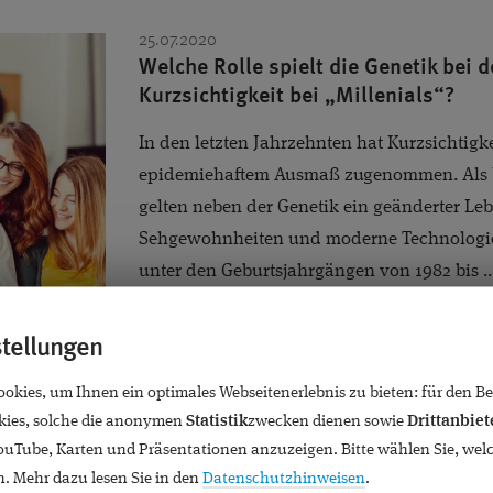
25.07.2020
Welche Rolle spielt die Genetik bei 
Kurzsichtigkeit bei „Millenials“?
In den letzten Jahrzehnten hat Kurzsichtigk
epidemiehaftem Ausmaß zugenommen. Als 
gelten neben der Genetik ein geänderter Leb
Sehgewohnheiten und moderne Technologien.
unter den Geburtsjahrgängen von 1982 bis ...
stellungen
kies, um Ihnen ein optimales Webseitenerlebnis zu bieten: für den Bet
24.06.2020
ies, solche die anonymen
Statistik
zwecken dienen sowie
Drittanbiet
Dr. Detlev Breyer lasert sich seine Le
YouTube, Karten und Präsentationen anzuzeigen. Bitte wählen Sie, wel
weg
. Mehr dazu lesen Sie in den
Datenschutzhinweisen
.