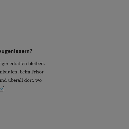
RBLENDVISUS
 Augenlasern?
ger erhalten bleiben.
nkaufen, beim Frisör,
und überall dort, wo
>>
]