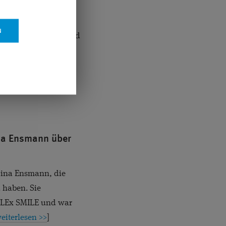
wann eine Lesebrille
. Breyer, Focus-Top-
wei Jahren bei sich und
ollte er sich
na Ensmann über
Nina Ensmann, die
 haben. Sie
 ReLEx SMILE und war
eiterlesen >>
]