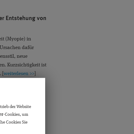
der Entstehung von
eit (Myopie) in
Ursachen dafür
ensstil, neue
 Kurzsichtigkeit ist
 [
weiterlesen >>
]
rieb der Website
er
-Cookies, um
sebrille selbst
che Cookies Sie