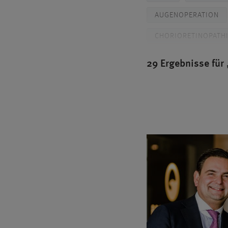
AUGENOPERATION
CHORIORETINOPATHI
PROF. DR. KAYMAK
29 Ergebnisse für
FORSCHUNG
G
GRAUER STAR OPERA
KONTAKTLINSEN
MAKULAZENTRUM
MINIMALINVASIVE G
NANOLASER
NE
PREMIUMEYES
REFRAKTIVE CHIRURG