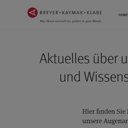
ZUM
ZUR
INHALT
NAVIGATION
HOME
SPRINGEN ››
SPRINGEN ››
Aktuelles über 
und Wissen
Hier finden Sie
unsere Augenar