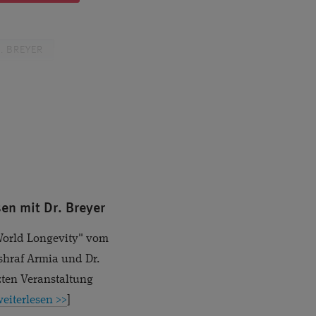
. BREYER
OSEKUNDENLASER
GRAUER STAR
KINDER
ULA
en mit Dr. Breyer
LINSEN
World Longevity" vom
EWED
shraf Armia und Dr.
zten Veranstaltung
ITÄT
eiterlesen >>
]