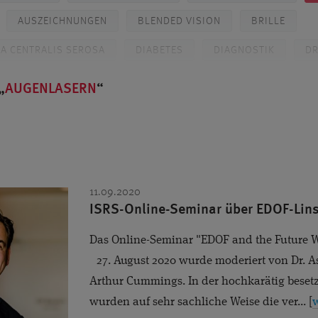
AUSZEICHNUNGEN
BLENDED VISION
BRILLE
A CENTRALIS SEROSA
DIABETES
DIAGNOSTIK
DR
DR. KLABE
DÜSSELDORF
FEMTO-LASIK
FEMT
AUGENLASERN
LASKÖRPER
GLASKÖRPERTRÜBUNGEN
GLAUKOM
TION
GRÜNER STAR
HORNHAUT
KATARAKT
KURZSICHTIGKEIT
LASERTHERAPIE
LASIK
MAK
11.09.2020
MEDIENBERICHTE
MEDIKAMENTENINJEKTIONEN
ISRS-Online-Seminar über EDOF-Lins
LAUKOMCHIRURGIE (MIGS)
MONOVISION
MULTIFOKAL
Das Online-Seminar "EDOF and the Future 
TZHAUT
OCT
PATIENTENERFAHRUNG
PEER-REVI
27. August 2020 wurde moderiert von Dr. A
Arthur Cummings. In der hochkarätig beset
PREMIUMLINSEN
PRESBYEYES
PRESBYOPIE
QUAL
wurden auf sehr sachliche Weise die ver... [
w
®
IE
SEHFEHLER
SMILE
SOZIALES ENGAGEMENT