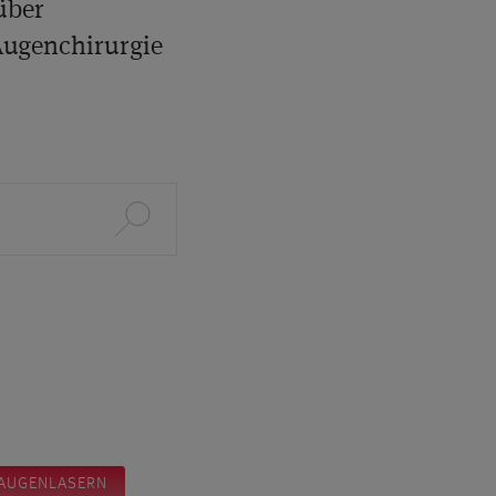
über
Augenchirurgie
AUGENLASERN