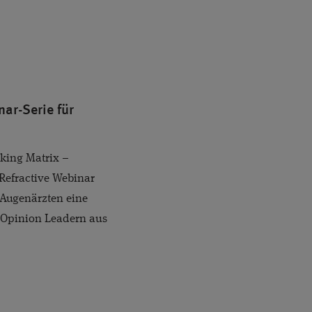
nar-Serie für
aking Matrix –
Refractive Webinar
c Augenärzten eine
y Opinion Leadern aus