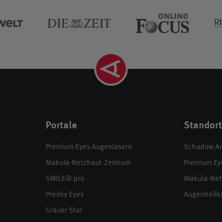
Portale
Standor
Premium Eyes Augenlasern
Schadow Ark
Makula-Netzhaut-Zentrum
Premium Ey
SMILE® pro
Makula-Net
Presby Eyes
Augenheilk
Grauer Star