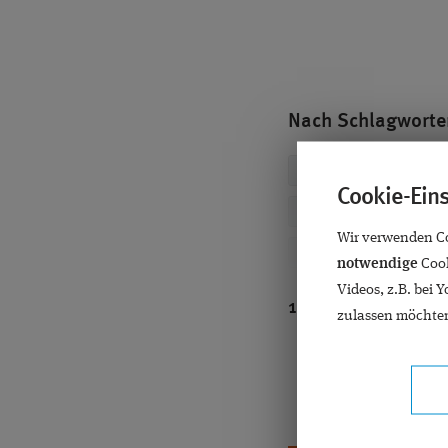
Nach Schlagworten
ALLE
ALTERSSI
Cookie-Ein
AUGENOPERATION
Wir verwenden Coo
CHORIORETINOPATHI
notwendige
Cook
Videos, z.B. bei 
PROF. DR. KAYMAK
1 Ergebnis für
GL
zulassen möchten
FORSCHUNG
G
GRAUER STAR OPERA
KONTAKTLINSEN