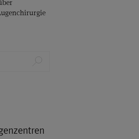
über
Augenchirurgie
ugenzentren