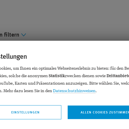
 filtern
CHTIGKEIT
ATROPINTHERAPIE
AUGENCHIRURGIE
stellungen
AUSZEICHNUNGEN
BLENDED VISION
BRILLE
kies, um Ihnen ein optimales Webseitenerlebnis zu bieten: für den Bet
A CENTRALIS SEROSA
DIABETES
DIAGNOSTIK
DR
ies, solche die anonymen
Statistik
zwecken dienen sowie
Drittanbiet
YouTube, Karten und Präsentationen anzuzeigen. Bitte wählen Sie, wel
DR. KLABE
DÜSSELDORF
FEMTO-LASIK
FEMT
ASKÖRPERTRÜBUNGEN
. Mehr dazu lesen Sie in den
Datenschutzhinweisen
.
LASKÖRPER
GLASKÖRPERTRÜBUNGEN
GLAUKOM
TION
GRÜNER STAR
HORNHAUT
KATARAKT
EINSTELLUNGEN
KURZSICHTIGKEIT
LASERTHERAPIE
LASIK
MAK