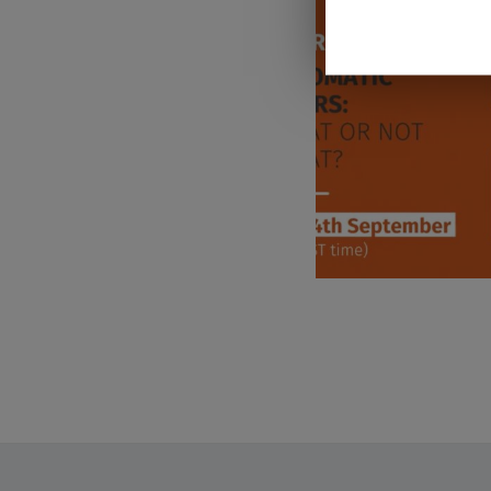
MAKULAZENTRUM
MINIMALINVASIVE G
NANOLASER
NE
PREMIUMEYES
REFRAKTIVE CHIRURG
TROCKENES AUGE