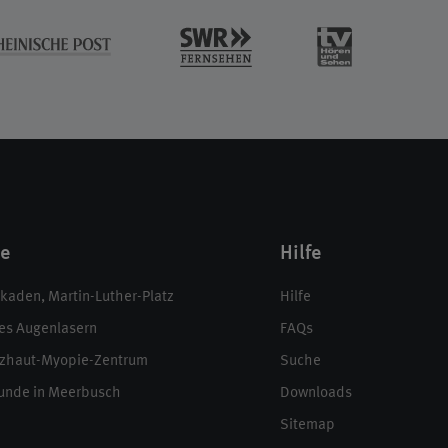
te
Hilfe
aden, Martin-Luther-Platz
Hilfe
es Augenlasern
FAQs
zhaut-Myopie-Zentrum
Suche
unde in Meerbusch
Downloads
Sitemap