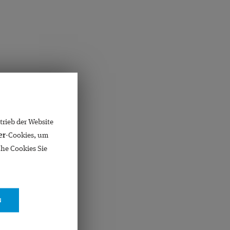
AUGENLASERN
rieb der Website
. BREYER
er
-Cookies, um
che Cookies Sie
OSEKUNDENLASER
GRAUER STAR
KINDER
ULA