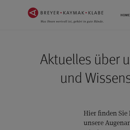
ZUM
ZUR
INHALT
NAVIGATION
HOME
SPRINGEN ››
SPRINGEN ››
Aktuelles über 
und Wissen
Hier finden Sie
unsere Augenar