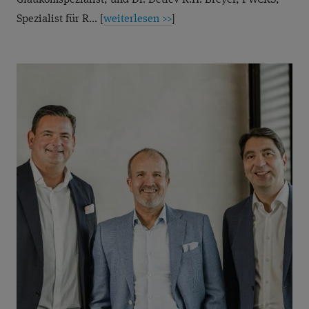
Glaukomspezialist, und Dr. Detlev R.H. Breyer, FWCRS,
PRESBYEYES
PRESBYOPIE
QUALITÄT
Spezialist für R... [
weiterlesen >>
]
REFRAKTIVE CHIRURGIE
SEHFEHLER
®
SMILE
SOZIALES ENGAGEMENT
TROCKENES AUGE
VITREOLYSE
VORSORGE
WISSENSCHAFT
ÜBERBLENDVISUS