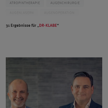
ATROPINTHERAPIE
AUGENCHIRURGIE
AUGENLASERN
AUGENOPERATION
AUSZEICHNUNGEN
BLENDED VISION
31 Ergebnisse für
DR-KLABE
BRILLE
CHORIORETINOPATHIA CENTRALIS SEROSA
DIABETES
DIAGNOSTIK
DR. BREYER
PROF. DR. KAYMAK
DR. KLABE
DÜSSELDORF
FEMTO-LASIK
FEMTOSEKUNDENLASER
FORSCHUNG
GLASKÖRPER
GLASKÖRPERTRÜBUNGEN
GLAUKOM
GRAUER STAR