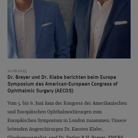
GRAUER STAR OPERATION
GRÜNER STAR
HORNHAUT
KATARAKT
KINDER
KONTAKTLINSEN
KURZSICHTIGKEIT
LASERTHERAPIE
LASIK
MAKULA
MAKULAZENTRUM
MEDIENBERICHTE
MEDIKAMENTENINJEKTIONEN
10.06.2025
Dr. Breyer und Dr. Klabe berichten beim Europe
MINIMALINVASIVE GLAUKOMCHIRURGIE (MIGS)
Symposium des American-European Congress of
Ophthalmic Surgery (AECOS)
MONOVISION
MULTIFOKALLINSEN
Vom 5. bis 8. Juni kam der Kongress der Amerikanischen
NANOLASER
NETZHAUT
OCT
und Europäischen Ophthalmochirurgen zum
PATIENTENERFAHRUNG
PEER-REVIEWED
Europäischen Symposium in London zusammen. Unsere
leitenden Augenchirurgen Dr. Karsten Klabe,
PREMIUMEYES
PREMIUMLINSEN