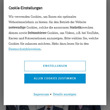
Limitationen von Multifokallinsen in der
Cookie-Einstellungen
Kataraktchirurgie
Wir verwenden Cookies, um Ihnen ein optimales
Wenn bei presbyopen Patienten der Wunsch nach
Webseitenerlebnis zu bieten: für den Betrieb der Website
Brillenunabhängigkeit besteht und eine
notwendige
Cookies, solche die anonymen
Statistik
zwecken
Laserbehandlung nicht möglich ist, ist die Linsen­
dienen sowie
Drittanbieter
-Cookies, um Videos, z.B. bei YouTube,
Karten und Präsentationen anzuzeigen. Bitte wählen Sie, welche
chirurgie in der Regel eine gute Option. In dieser Folge
Cookies Sie zulassen möchten. Mehr dazu lesen Sie in den
des Ophthal­molo&sh... [
weiterlesen >>
]
Datenschutzhinweisen
.
EINSTELLUNGEN
Impressum
•
Details anzeigen