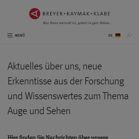
ZUM
ZUR
INHALT
NAVIGATION
SPRINGEN ››
SPRINGEN ››
Sprachauswahl
MENÜ
Aktuelles über uns, neue
Erkenntisse aus der Forschung
und Wissenswertes zum Thema
Auge und Sehen
Hier finden Sie Nachrichten über unsere