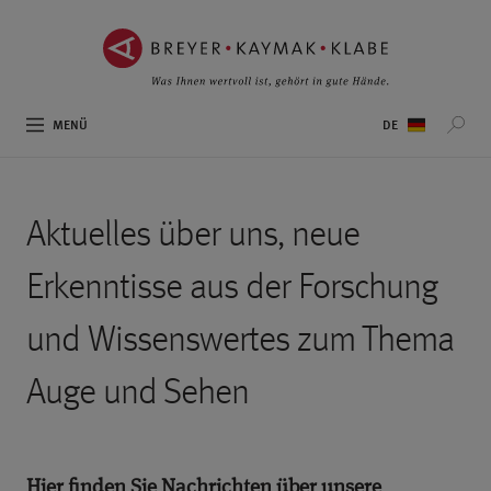
ZUM
ZUR
INHALT
NAVIGATION
SPRINGEN ››
SPRINGEN ››
Sprachauswahl
MENÜ
Aktuelles über uns, neue
Erkenntisse aus der Forschung
und Wissenswertes zum Thema
Auge und Sehen
Hier finden Sie Nachrichten über unsere