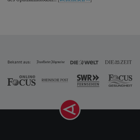
des Ophthal­molo&sh... [
weiterlesen >>
]
PRESBYEYES
PRESBYOPIE
QUALITÄT
REFRAKTIVE CHIRURGIE
SEHFEHLER
®
SMILE
SOZIALES ENGAGEMENT
TROCKENES AUGE
VITREOLYSE
VORSORGE
WISSENSCHAFT
Bekannt aus:
ÜBERBLENDVISUS