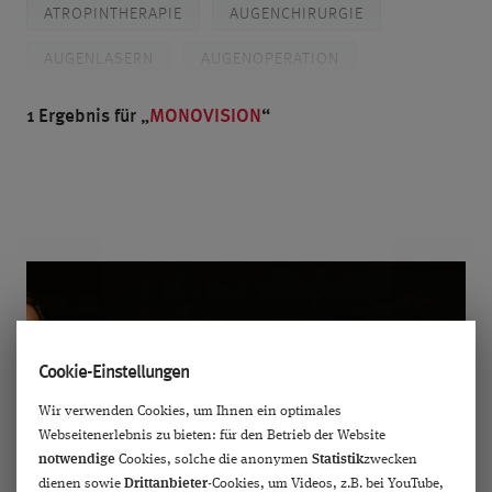
ATROPINTHERAPIE
AUGENCHIRURGIE
AUGENLASERN
AUGENOPERATION
AUSZEICHNUNGEN
BLENDED VISION
1 Ergebnis für
MONOVISION
BRILLE
CHORIORETINOPATHIA CENTRALIS SEROSA
DIABETES
DIAGNOSTIK
DR. BREYER
PROF. DR. KAYMAK
DR. KLABE
DÜSSELDORF
FEMTO-LASIK
Cookie-Einstellungen
FEMTOSEKUNDENLASER
FORSCHUNG
Wir verwenden Cookies, um Ihnen ein optimales
GLASKÖRPER
GLASKÖRPERTRÜBUNGEN
Webseitenerlebnis zu bieten: für den Betrieb der Website
notwendige
Cookies, solche die anonymen
Statistik
zwecken
GLAUKOM
GRAUER STAR
dienen sowie
Drittanbieter
-Cookies, um Videos, z.B. bei YouTube,