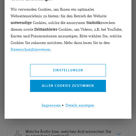
Ihr Standort- und Arztwunsch
Wir verwenden Cookies, um Ihnen ein optimales
Webseitenerlebnis zu bieten: für den Betrieb der Website
notwendige
Cookies, solche die anonymen
Statistik
zwecken
Bitte wählen Sie einen Standort aus, dann werden
dienen sowie
Drittanbieter
-Cookies, um Videos, z.B. bei YouTube,
Ihnen die dort tätigen Ärztinnen und Ärzte
Karten und Präsentationen anzuzeigen. Bitte wählen Sie, welche
angezeigt. Wir versuchen beides zu erfüllen in
Cookies Sie zulassen möchten. Mehr dazu lesen Sie in den
Abhängigkeit von Ihrem Termingrund und der
Datenschutzhinweisen
.
Auslastung unseres Teams. Andernfalls schlagen
wir Ihnen Alternativen vor.
EINSTELLUNGEN
Standort (optional)
Impressum
•
Details anzeigen
Welche Ärztin bzw. welchen Arzt wünschen Sie
zu sprechen? (optional)