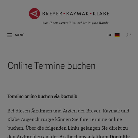
ZUM
ZUR
INHALT
NAVIGATION
SPRINGEN ››
SPRINGEN ››
Sprachauswahl
MENÜ
Online Termine buchen
Termine online buchen via Doctolib
Bei diesen Ärztinnen und Ärzten der Breyer, Kaymak und
Klabe Augenchirurgie können Sie Ihre Termine online
buchen. Über die folgenden Links gelangen Sie direkt zu
den Arztprofilen auf der Arztbuchungsplattform
Doctolib
: