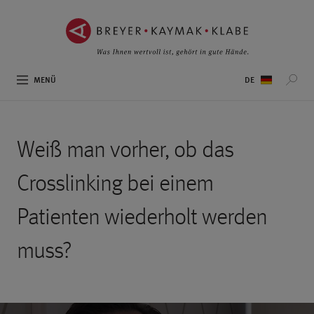
ZUM
ZUR
INHALT
NAVIGATION
SPRINGEN ››
SPRINGEN ››
Sprachauswahl
MENÜ
Weiß man vorher, ob das
Crosslinking bei einem
Patienten wiederholt werden
muss?