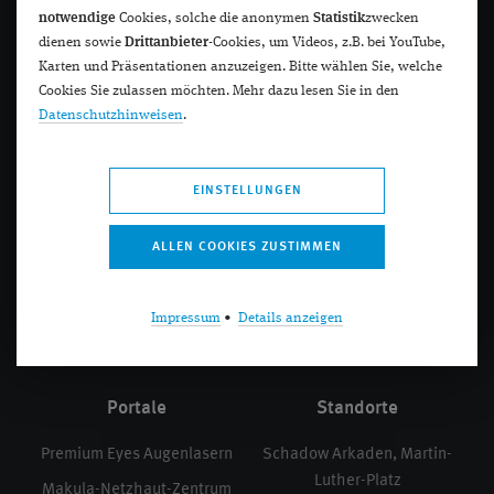
notwendige
Cookies, solche die anonymen
Statistik
zwecken
dienen sowie
Drittanbieter
-Cookies, um Videos, z.B. bei YouTube,
Karten und Präsentationen anzuzeigen. Bitte wählen Sie, welche
Cookies Sie zulassen möchten. Mehr dazu lesen Sie in den
Navigation
Kontakt
Datenschutzhinweisen
.
Vorsorge
Kontakt
EINSTELLUNGEN
Erkrankungen
Standorte
Behandlungen
Rückrufvereinbarung
Forschung
Terminvereinbarung
Über uns
Rezeptbestellung
Impressum
•
Details anzeigen
Blog
Karriere / Job-Portal
Portale
Standorte
Premium Eyes Augenlasern
Schadow Arkaden, Martin-
Luther-Platz
Makula-Netzhaut-Zentrum