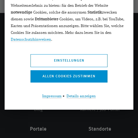
Webseitenerlebnis zu bieten: für den Betrieb der Website
notwendige
Cookies, solche die anonymen
Statistik
zwecken
dienen sowie
Drittanbieter
-Cookies, um Videos, z.B. bei YouTube,
Karten und Präsentationen anzuzeigen. Bitte wählen Sie, welche
Cookies Sie zulassen möchten. Mehr dazu lesen Sie in den
Datenschutzhinweisen
.
Navigation
Kontakt
Vorsorge
Kontakt
EINSTELLUNGEN
Erkrankungen
Standorte
Behandlungen
Rückrufvereinbarung
Forschung
Terminvereinbarung
Impressum
•
Details anzeigen
Über uns
Rezeptbestellung
Blog
Karriere / Job-Portal
Portale
Standorte