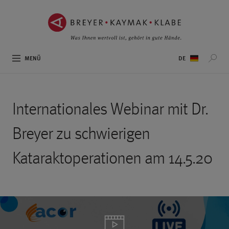
ZUM
ZUR
INHALT
NAVIGATION
SPRINGEN ››
SPRINGEN ››
Sprachauswahl
MENÜ
Internationales Webinar mit Dr.
Breyer zu schwierigen
Kataraktoperationen am 14.5.20