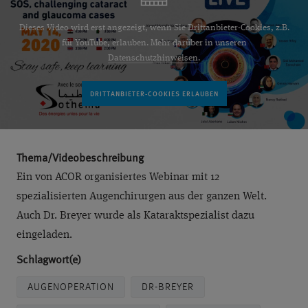
Dieses Video wird erst angezeigt, wenn Sie Drittanbieter-Cookies, z.B.
für YouTube, erlauben. Mehr darüber in unseren
Datenschutzhinweisen
.
Thema/Videobeschreibung
Ein von ACOR organisiertes Webinar mit 12
spezialisierten Augenchirurgen aus der ganzen Welt.
Auch Dr. Breyer wurde als Kataraktspezialist dazu
eingeladen.
Schlagwort(e)
AUGENOPERATION
DR-BREYER