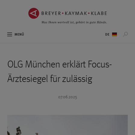
ZUM
ZUR
INHALT
NAVIGATION
SPRINGEN ››
SPRINGEN ››
Sprachauswahl
MENÜ
OLG München erklärt Focus-
Ärztesiegel für zulässig
07.06.2025