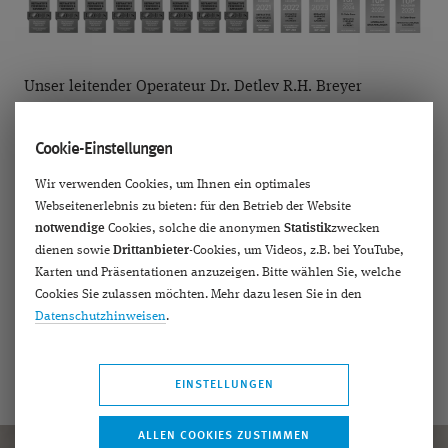
Unser leitender Operateur Dr. Detlev R.H. Breyer
(
FWCRS
), gelasert, ist seit 2013
Focus-Top-Mediziner
für
Refraktive Chirurgie und Katarakt und seit 2025 auch für
Cookie-Einstellungen
Erkrankungen der Hornhaut (Cornea). 2022 wurde er in
Wir verwenden Cookies, um Ihnen ein optimales
die Stern Ärzteliste aufgenommen. Er hat über 60.000
Webseitenerlebnis zu bieten: für den Betrieb der Website
Operationen selbstständig durchgeführt. Weltweit war Dr.
notwendige
Cookies, solche die anonymen
Statistik
zwecken
dienen sowie
Drittanbieter
-Cookies, um Videos, z.B. bei YouTube,
Breyer einer der ersten 10 Anwender des SMILE
Karten und Präsentationen anzuzeigen. Bitte wählen Sie, welche
Augenlaserns, seit 2022 gehört er zu den Pionieren von
Cookies Sie zulassen möchten. Mehr dazu lesen Sie in den
SMILE pro.
Datenschutzhinweisen
.
mehr erfahren ›
EINSTELLUNGEN