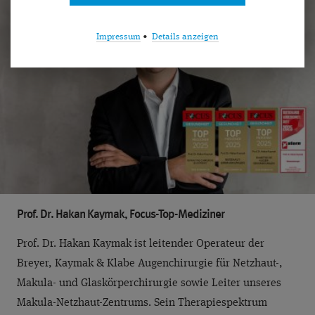
Impressum
•
Details anzeigen
Prof. Dr. Hakan Kaymak, Focus-Top-Mediziner
Prof. Dr. Hakan Kaymak ist leitender Operateur der
Breyer, Kaymak & Klabe Augenchirurgie für Netzhaut-,
Makula- und Glaskörperchirurgie sowie Leiter unseres
Makula-Netzhaut-Zentrums. Sein Therapiespektrum