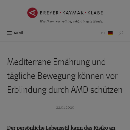
ZUM
ZUR
INHALT
NAVIGATION
SPRINGEN ››
SPRINGEN ››
Sprachauswahl
MENÜ
Mediterrane Ernährung und
tägliche Bewegung können vor
Erblindung durch AMD schützen
22.01.2020
Der persönliche Lebensstil kann das Risiko an