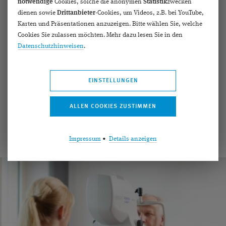
notwendige
Cookies, solche die anonymen
Statistik
zwecken
dienen sowie
Drittanbieter
-Cookies, um Videos, z.B. bei YouTube,
Die altersbedingte Makuladegeneration ist eine
Karten und Präsentationen anzuzeigen. Bitte wählen Sie, welche
chronische Augenerkrankung, die meist ab dem 55.
Cookies Sie zulassen möchten. Mehr dazu lesen Sie in den
Lebensjahr auftritt. Ablagerungsprodukte des
Datenschutzhinweisen
.
Stoffwechsels und schließlich ein übermäßiges
Gefäßwachstum unter der Makula, die für unser
EINSTELLUNGEN
Lesevermögen, Farb- und Detailsehen zuständig ist,
zerstören langsam unsere zentrale Sehkraft.
mehr erfahren ›
Impressum
•
Details anzeigen