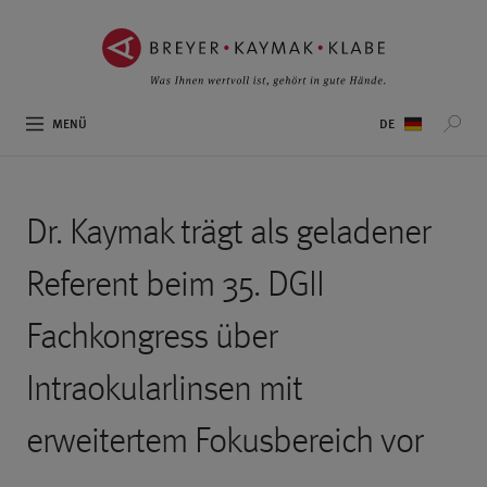
ZUM
ZUR
INHALT
NAVIGATION
SPRINGEN ››
SPRINGEN ››
Sprachauswahl
MENÜ
Dr. Kaymak trägt als geladener
Referent beim 35. DGII
Fachkongress über
Intraokularlinsen mit
erweitertem Fokusbereich vor