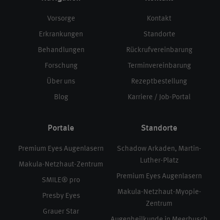
Vorsorge
Kontakt
Erkrankungen
Standorte
Behandlungen
Rückrufvereinbarung
Forschung
Terminvereinbarung
Über uns
Rezeptbestellung
Blog
Karriere / Job-Portal
Portale
Standorte
Premium Eyes Augenlasern
Schadow Arkaden, Martin-
Luther-Platz
Makula-Netzhaut-Zentrum
Premium Eyes Augenlasern
SMILE® pro
Makula-Netzhaut-Myopie-
Presby Eyes
Zentrum
Grauer Star
Augenheilkunde in Meerbusch