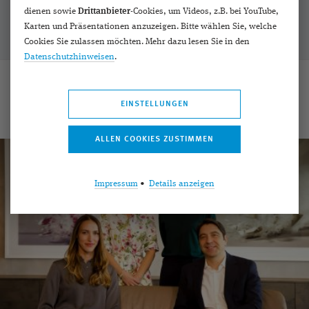
dienen sowie
Drittanbieter
-Cookies, um Videos, z.B. bei YouTube,
Karten und Präsentationen anzuzeigen. Bitte wählen Sie, welche
Cookies Sie zulassen möchten. Mehr dazu lesen Sie in den
Datenschutzhinweisen
.
Weitere Informationen
EINSTELLUNGEN
Impressum
•
Details anzeigen